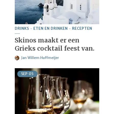
DRINKS
ETEN EN DRINKEN
RECEPTEN
Skinos maakt er een
Grieks cocktail feest van.
Jan Willem Huffmeijer
SEP
05