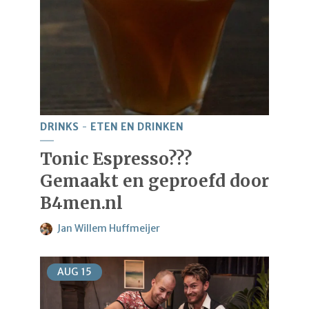
DRINKS
ETEN EN DRINKEN
Tonic Espresso???
Gemaakt en geproefd door
B4men.nl
Jan Willem Huffmeijer
AUG
15