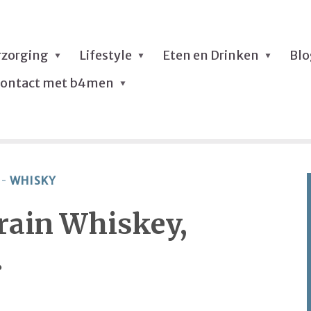
rzorging
Lifestyle
Eten en Drinken
Bl
ontact met b4men
WHISKY
Grain Whiskey,
.