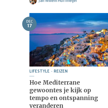
Jan Willem Huffmeijer
DEC
17
LIFESTYLE
REIZEN
Hoe Mediterrane
gewoontes je kijk op
tempo en ontspanning
veranderen