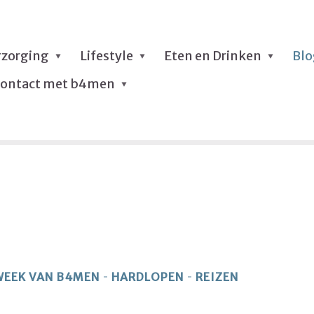
rzorging
Lifestyle
Eten en Drinken
Bl
ontact met b4men
WEEK VAN B4MEN
HARDLOPEN
REIZEN