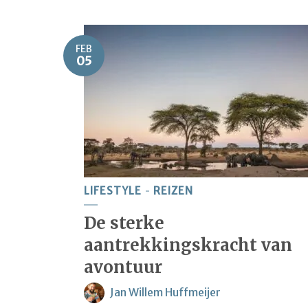
FEB
05
LIFESTYLE
REIZEN
De sterke
aantrekkingskracht van
avontuur
Jan Willem Huffmeijer