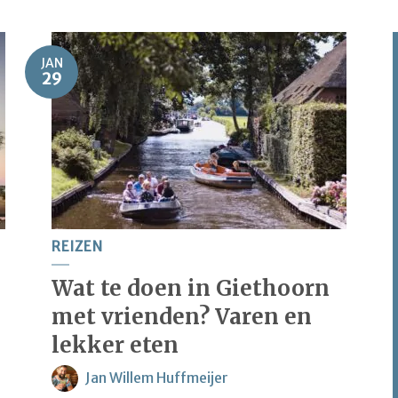
JAN
29
REIZEN
Wat te doen in Giethoorn
met vrienden? Varen en
lekker eten
Jan Willem Huffmeijer