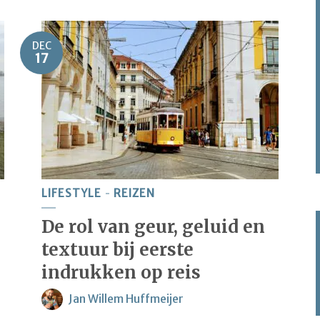
DEC
17
LIFESTYLE
REIZEN
De rol van geur, geluid en
textuur bij eerste
indrukken op reis
Jan Willem Huffmeijer