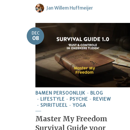
Jan Willem Huffmeijer
DEC
08
B4MEN PERSOONLIJK
BLOG
LIFESTYLE
PSYCHE
REVIEW
SPIRITUEEL
YOGA
Master My Freedom
Survival Guide voor