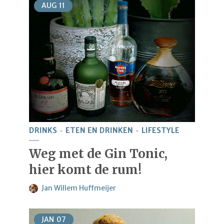
AUG
11
DRINKS
ETEN EN DRINKEN
LIFESTYLE
Weg met de Gin Tonic,
hier komt de rum!
Jan Willem Huffmeijer
JAN
07