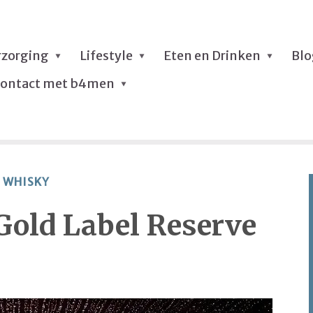
rzorging
Lifestyle
Eten en Drinken
Bl
ontact met b4men
WHISKY
Gold Label Reserve