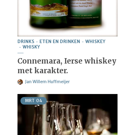
DRINKS
ETEN EN DRINKEN
WHISKEY
WHISKY
Connemara, Ierse whiskey
met karakter.
Jan Willem Huffmeijer
MRT
04