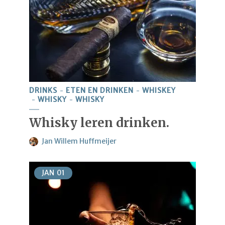
DRINKS
ETEN EN DRINKEN
WHISKEY
WHISKY
WHISKY
Whisky leren drinken.
Jan Willem Huffmeijer
JAN
01