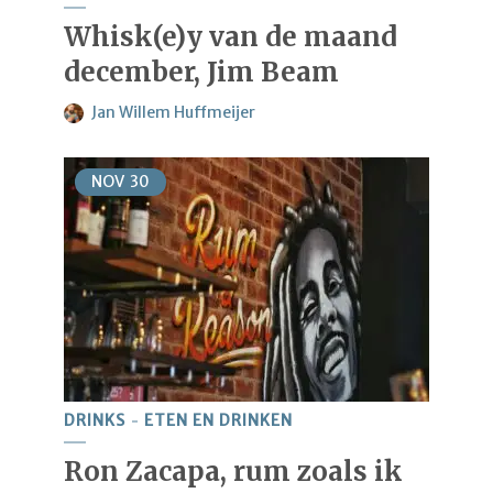
Whisk(e)y van de maand
december, Jim Beam
Jan Willem Huffmeijer
NOV
30
DRINKS
ETEN EN DRINKEN
Ron Zacapa, rum zoals ik