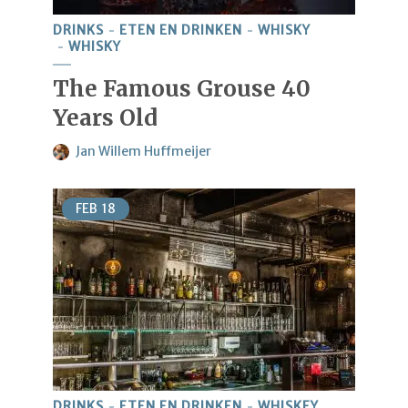
DRINKS
ETEN EN DRINKEN
WHISKY
WHISKY
The Famous Grouse 40
Years Old
Jan Willem Huffmeijer
FEB
18
DRINKS
ETEN EN DRINKEN
WHISKEY