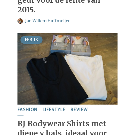
geur voor de lente van
2015.
Jan Willem Huffmeijer
FEB
13
FASHION
LIFESTYLE
REVIEW
RJ Bodywear Shirts met
diepe v hals, ideaal voor