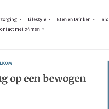
rzorging
Lifestyle
Eten en Drinken
Bl
ontact met b4men
LKOM
ug op een bewogen