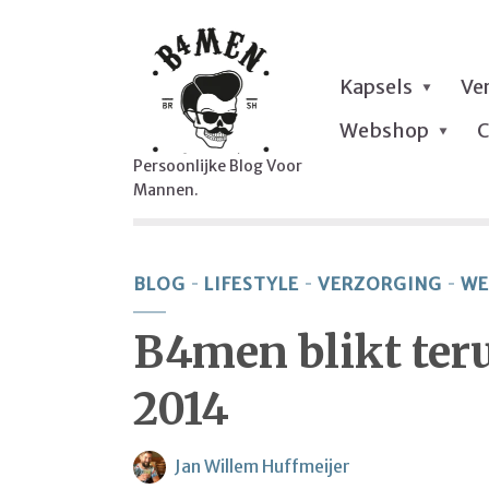
Kapsels
Ve
Webshop
C
Persoonlijke Blog Voor
Mannen.
BLOG
LIFESTYLE
VERZORGING
WE
B4men blikt ter
2014
Jan Willem Huffmeijer