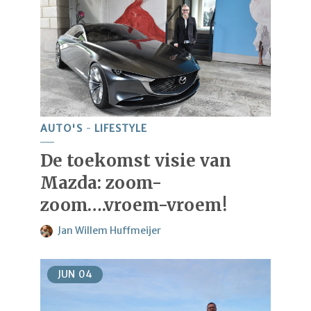
AUTO'S
LIFESTYLE
De toekomst visie van
Mazda: zoom-
zoom….vroem-vroem!
Jan Willem Huffmeijer
JUN
04