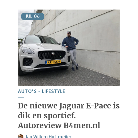
JUL
06
AUTO'S
LIFESTYLE
De nieuwe Jaguar E-Pace is
dik en sportief.
Autoreview B4men.nl
Jan Willem Huffmeijer