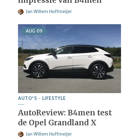
impressie van B4men
Jan Willem Huffmeijer
AUG
09
AUTO'S
LIFESTYLE
AutoReview: B4men test
de Opel Grandland X
Jan Willem Huffmeijer