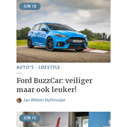
JUN
18
AUTO'S
LIFESTYLE
Ford BuzzCar: veiliger
maar ook leuker!
Jan Willem Huffmeijer
JUN
15