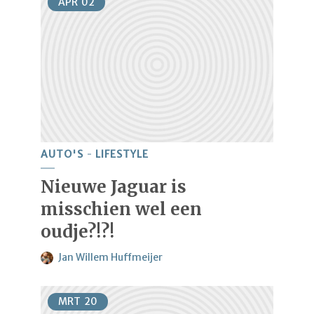
APR
02
AUTO'S
LIFESTYLE
Nieuwe Jaguar is
misschien wel een
oudje?!?!
Jan Willem Huffmeijer
MRT
20