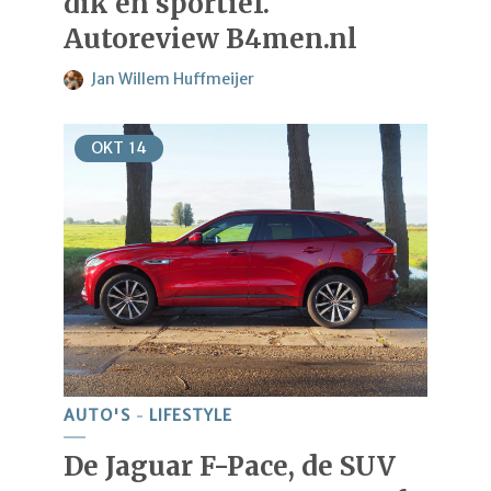
dik en sportief.
Autoreview B4men.nl
Jan Willem Huffmeijer
OKT
14
AUTO'S
LIFESTYLE
De Jaguar F-Pace, de SUV