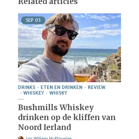
Related articles
SEP
03
DRINKS
ETEN EN DRINKEN
REVIEW
WHISKEY
WHISKY
Bushmills Whiskey
drinken op de kliffen van
Noord Ierland
Jan Willem Huffmeijer