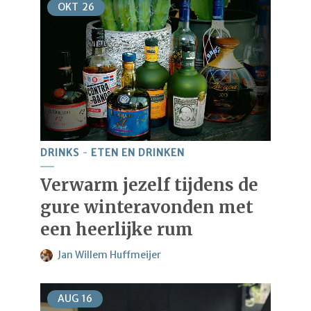
OKT
26
DRINKS
ETEN EN DRINKEN
Verwarm jezelf tijdens de
gure winteravonden met
een heerlijke rum
Jan Willem Huffmeijer
AUG
16