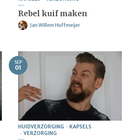
Rebel kuif maken
Jan Willem Huffmeijer
SEP
01
HUIDVERZORGING
KAPSELS
VERZORGING