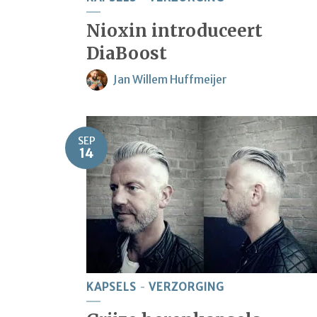
Nioxin introduceert
DiaBoost
Jan Willem Huffmeijer
SEP
14
KAPSELS
VERZORGING