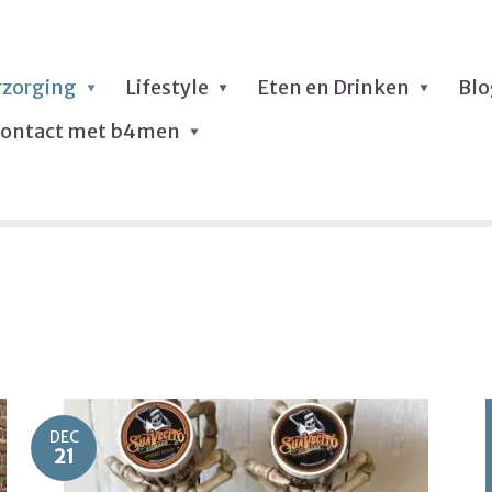
rzorging
Lifestyle
Eten en Drinken
Bl
ontact met b4men
DEC
21