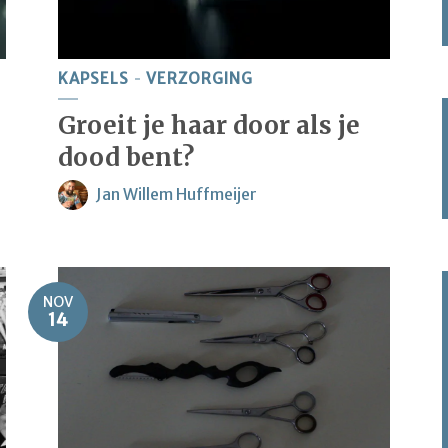
KAPSELS
VERZORGING
Groeit je haar door als je
dood bent?
Jan Willem Huffmeijer
NOV
14