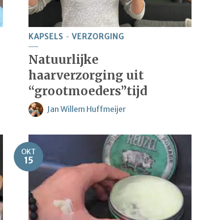
KAPSELS
VERZORGING
Natuurlijke
haarverzorging uit
“grootmoeders”tijd
Jan Willem Huffmeijer
OKT
15