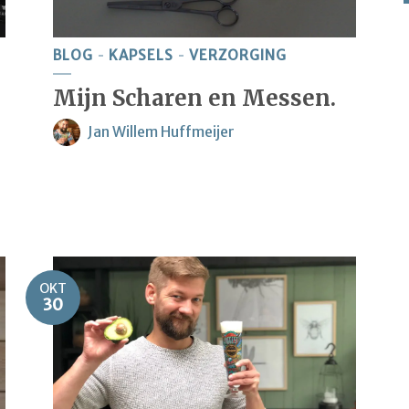
BLOG
KAPSELS
VERZORGING
Mijn Scharen en Messen.
Jan Willem Huffmeijer
OKT
30