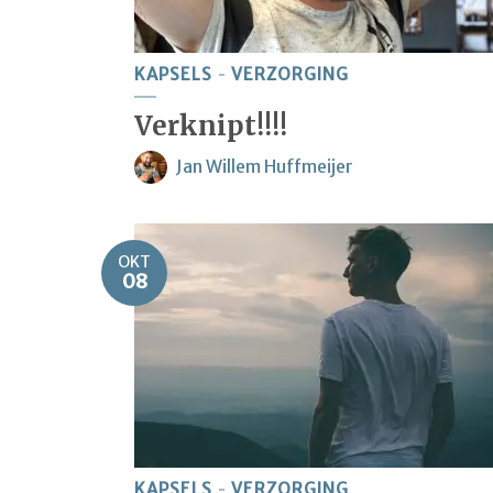
KAPSELS
VERZORGING
Verknipt!!!!
Jan Willem Huffmeijer
OKT
08
KAPSELS
VERZORGING