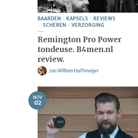
BAARDEN
KAPSELS
REVIEWS
SCHEREN
VERZORGING
Remington Pro Power
tondeuse. B4men.nl
review.
Jan Willem Huffmeijer
NOV
02