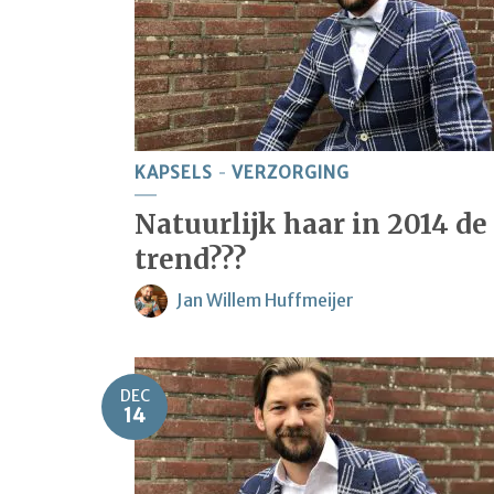
KAPSELS
VERZORGING
Natuurlijk haar in 2014 de
trend???
Jan Willem Huffmeijer
DEC
14