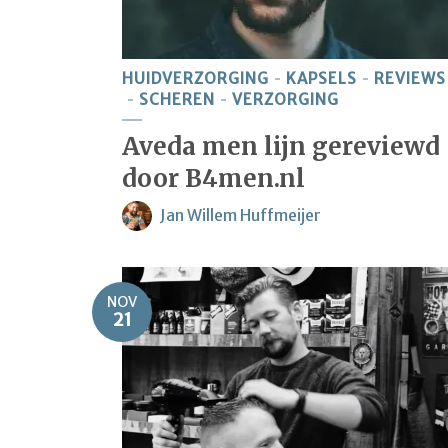
HUIDVERZORGING
KAPSELS
REVIEWS
SCHEREN
VERZORGING
Aveda men lijn gereviewd
door B4men.nl
Jan Willem Huffmeijer
NOV
21