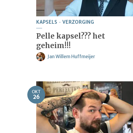
KAPSELS
VERZORGING
Pelle kapsel??? het
geheim!!!
Jan Willem Huffmeijer
OKT
26