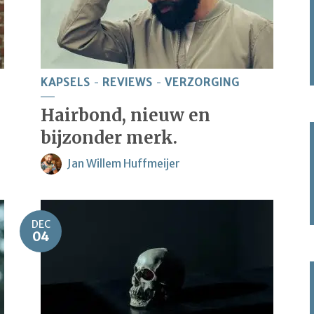
KAPSELS
REVIEWS
VERZORGING
Hairbond, nieuw en
bijzonder merk.
Jan Willem Huffmeijer
DEC
04