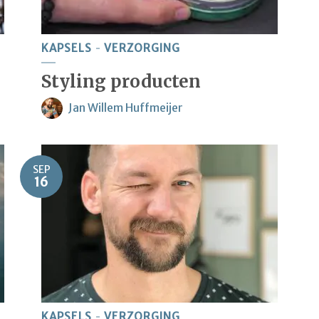
KAPSELS
VERZORGING
Styling producten
Jan Willem Huffmeijer
SEP
16
KAPSELS
VERZORGING