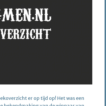
koverzicht er op tijd op! Het was een
 de bekendmaking van de winnaar van