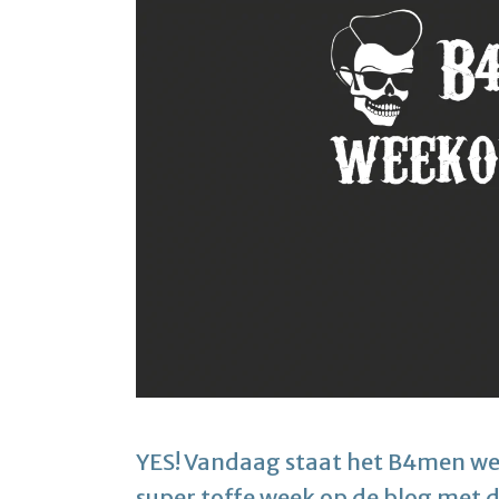
YES! Vandaag staat het B4men wee
super toffe week op de blog met