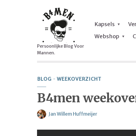
Kapsels
Ve
Webshop
C
Persoonlijke Blog Voor
Mannen.
BLOG
WEEKOVERZICHT
B4men weekover
Jan Willem Huffmeijer