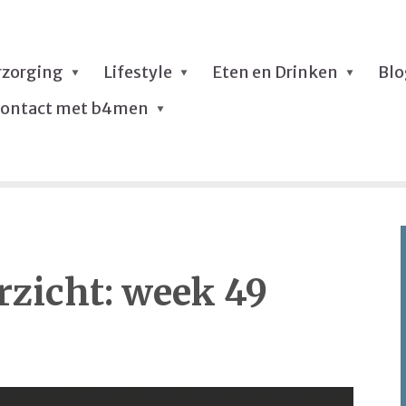
rzorging
Lifestyle
Eten en Drinken
Bl
ontact met b4men
zicht: week 49