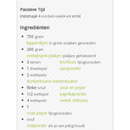
Passieve Tijd
minimaal
4 uur (hoe langer hoe beter)
Ingrediënten
750
gram
kippendijen
in grote stukken gesneden
200
gram
ontbijtspek plakjes
plakjes gehalveerd
3
knoflook
tenen
fijngesneden
1
uienpoeder
theelepel
2
eetlepels
donkerbruine basterdsuiker
flinke
zout en peper
snuf
1/2
paprikapoeder
eetlepel
4
sweet chilisaus
eetlepels
1
rode peper
fijngesneden
snuf
chilipoeder
als je van pittig houdt