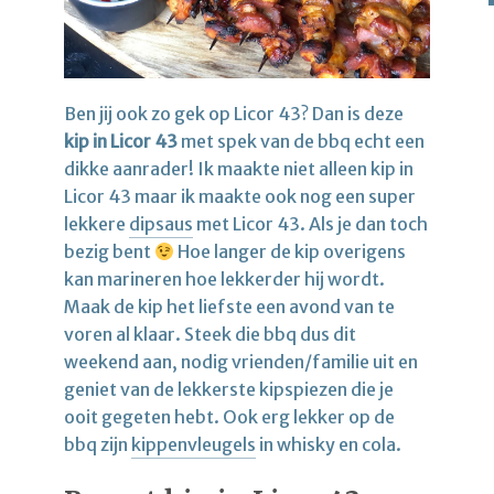
Ben jij ook zo gek op Licor 43? Dan is deze
kip in Licor 43
met spek van de bbq echt een
dikke aanrader! Ik maakte niet alleen kip in
Licor 43 maar ik maakte ook nog een super
lekkere
dipsaus
met Licor 43. Als je dan toch
bezig bent
Hoe langer de kip overigens
kan marineren hoe lekkerder hij wordt.
Maak de kip het liefste een avond van te
voren al klaar. Steek die bbq dus dit
weekend aan, nodig vrienden/familie uit en
geniet van de lekkerste kipspiezen die je
ooit gegeten hebt. Ook erg lekker op de
bbq zijn
kippenvleugels
in whisky en cola.