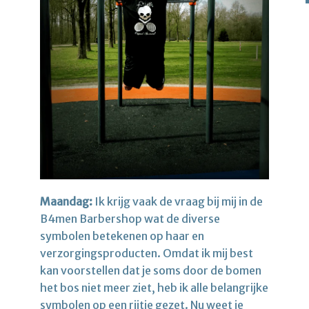
Maandag:
Ik krijg vaak de vraag bij mij in de
B4men Barbershop wat de diverse
symbolen betekenen op haar en
verzorgingsproducten. Omdat ik mij best
kan voorstellen dat je soms door de bomen
het bos niet meer ziet, heb ik alle belangrijke
symbolen op een rijtje gezet. Nu weet je