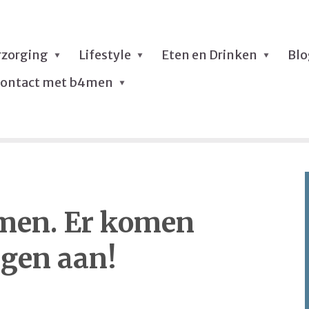
rzorging
Lifestyle
Eten en Drinken
Bl
ontact met b4men
men. Er komen
ngen aan!