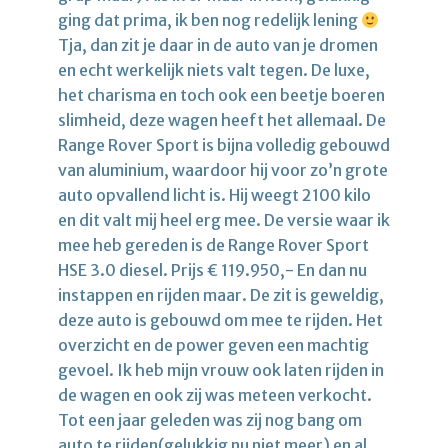
ging dat prima, ik ben nog redelijk lening
Tja, dan zit je daar in de auto van je dromen
en echt werkelijk niets valt tegen. De luxe,
het charisma en toch ook een beetje boeren
slimheid, deze wagen heeft het allemaal. De
Range Rover Sport is bijna volledig gebouwd
van aluminium, waardoor hij voor zo’n grote
auto opvallend licht is. Hij weegt 2100 kilo
en dit valt mij heel erg mee. De versie waar ik
mee heb gereden is de Range Rover Sport
HSE 3.0 diesel. Prijs € 119.950,- En dan nu
instappen en rijden maar. De zit is geweldig,
deze auto is gebouwd om mee te rijden. Het
overzicht en de power geven een machtig
gevoel. Ik heb mijn vrouw ook laten rijden in
de wagen en ook zij was meteen verkocht.
Tot een jaar geleden was zij nog bang om
auto te rijden(gelukkig nu niet meer) en al