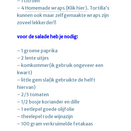
– 1 citroen
– 4
Homemade wraps (Klik hier)
. Tortilla’s
kunnen ook maar zelfgemaakte wraps zijn
zoveel lekkerder!!
voor de salade heb je nodig:
– 1 groene paprika
– 2 lente uitjes
– komkommer(ik gebruik ongeveer een
kwart)
– little gem sla(ik gebruikte de helft
hiervan)
– 2/3 tomaten
– 1/2 bosje koriander en dille
– 1 eetlepel goede olijfolie
– theelepel rode wijnazijn
– 100 gram verkruimelde fetakaas