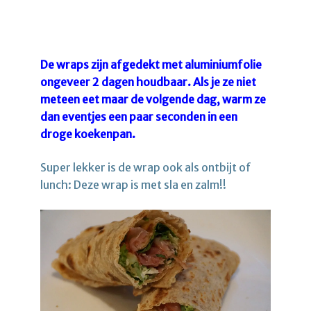
De wraps zijn afgedekt met aluminiumfolie
ongeveer 2 dagen houdbaar. Als je ze niet
meteen eet maar de volgende dag, warm ze
dan eventjes een paar seconden in een
droge koekenpan.
Super lekker is de wrap ook als ontbijt of
lunch: Deze wrap is met sla en zalm!!