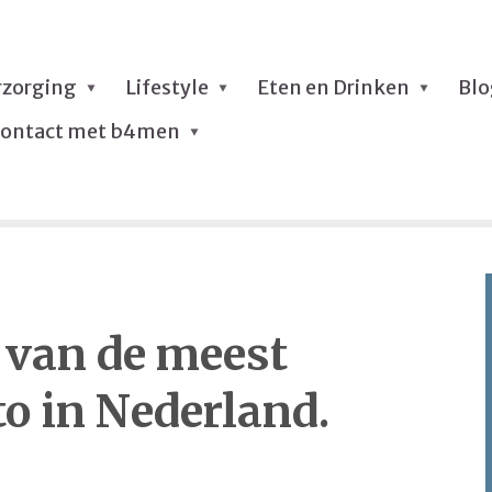
rzorging
Lifestyle
Eten en Drinken
Bl
ontact met b4men
 van de meest
o in Nederland.