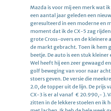
Mazda is voor mij een merk wat ik e
een aantal jaar geleden een nieuwe
geresulteerd in een moderne en me
moment dat ik de CX-5 zag rijden
grote Cross-overs en de kleinere 
de markt gebracht. Toen ik hem gi
beetje. De auto is een stuk kleine
Wel heeft hij een zeer gewaagd en b
golf beweging van voor naar achte
stoers geven. De versie die meek
2.0, de topper uit de lijn. De prijs
CX-3 is er al vanaf € 20.990,- ).
zitten in de lekkere stoelen en ik
met lachen. Ik heb de hele week 