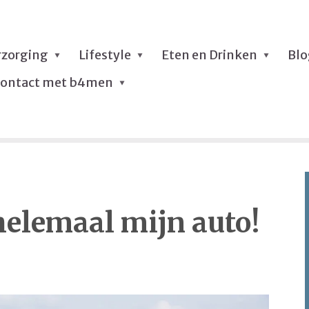
rzorging
Lifestyle
Eten en Drinken
Bl
ontact met b4men
elemaal mijn auto!