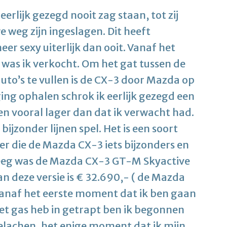
erlijk gezegd nooit zag staan, tot zij
 weg zijn ingeslagen. Dit heeft
er sexy uiterlijk dan ooit. Vanaf het
 was ik verkocht. Om het gat tussen de
auto’s te vullen is de CX-3 door Mazda op
ng ophalen schrok ik eerlijk gezegd een
r en vooral lager dan dat ik verwacht had.
ijzonder lijnen spel. Het is een soort
r die de Mazda CX-3 iets bijzonders en
reeg was de Mazda CX-3 GT-M Skyactive
 van deze versie is € 32.690,- ( de Mazda
 Vanaf het eerste moment dat ik ben gaan
 het gas heb in getrapt ben ik begonnen
gelachen, het enige moment dat ik mijn