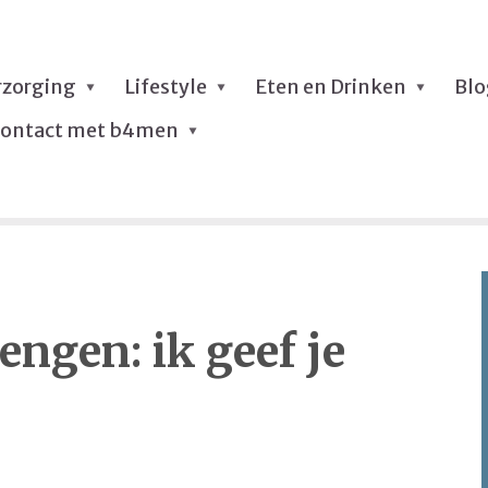
rzorging
Lifestyle
Eten en Drinken
Bl
ontact met b4men
engen: ik geef je