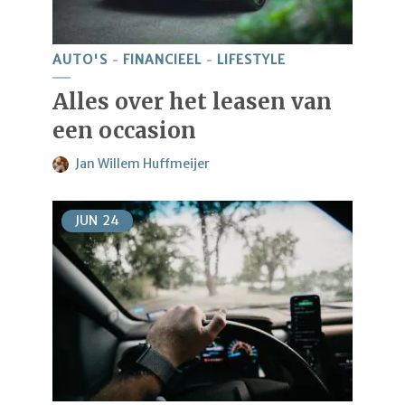
AUTO'S
FINANCIEEL
LIFESTYLE
Alles over het leasen van
een occasion
Jan Willem Huffmeijer
JUN
24