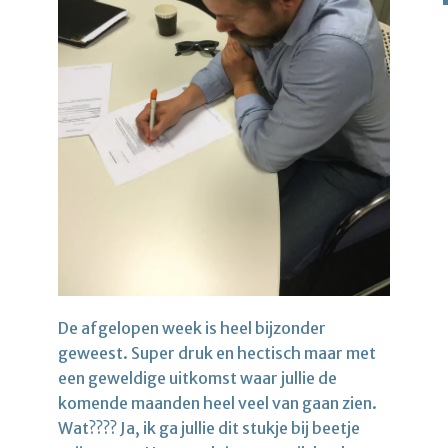
De afgelopen week is heel bijzonder
geweest. Super druk en hectisch maar met
een geweldige uitkomst waar jullie de
komende maanden heel veel van gaan zien.
Wat???? Ja, ik ga jullie dit stukje bij beetje