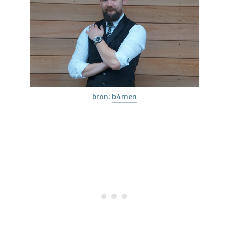
bron:
b4men