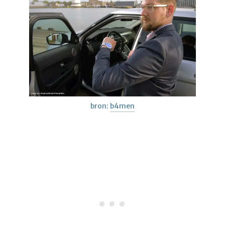
bron:
b4men