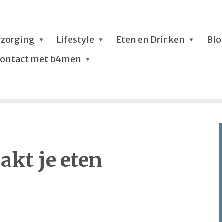
rzorging
Lifestyle
Eten en Drinken
Bl
ontact met b4men
akt je eten