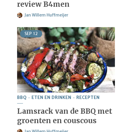
review B4men
Jan Willem Huffmeijer
SEP
12
BBQ
ETEN EN DRINKEN
RECEPTEN
Lamsrack van de BBQ met
groenten en couscous
Jan Willem Huffmeijer