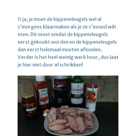
O ja, je moet de kippenvleugels wel al
s’morgens klaarmaken als je ze s’avond wilt
eten. Dit moet omdat de kippenvleugels
eerst gekookt worden en de kippenvleugels
dan eerst helemaal moeten afkoelen.
Verder is het heel weinig werk hoor, dus laat
je hier niet door afschrikken!