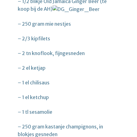
– 1/2 blikje Old Jamaica Ginger Beer (te
koop bij de AH)
– 250 gram mie nestjes
– 2/3 kipfilets
– 2 tn knoflook, fijngesneden
– 2 el ketjap
– 1 el chilisaus
– 1 el ketchup
– 1 tl sesamolie
– 250 gram kastanje champignons, in
blokjes gesneden