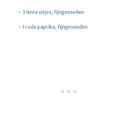
– 3 lente uitjes, fijngesneden
– 1 rode paprika, fijngesneden