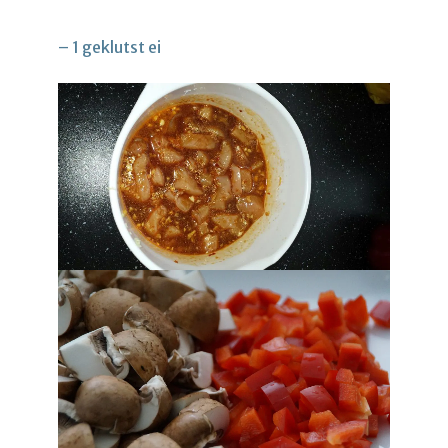
– 1 geklutst ei