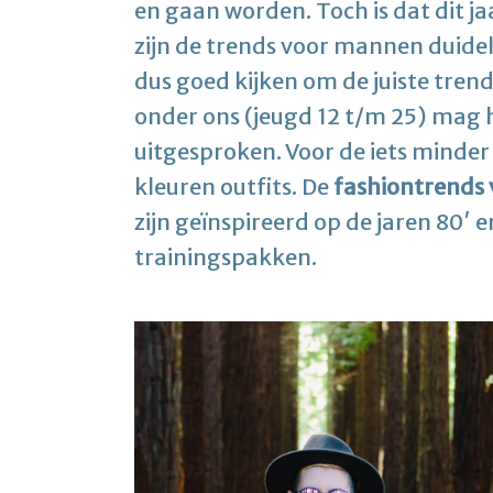
en gaan worden. Toch is dat dit ja
zijn de trends voor mannen duidel
dus goed kijken om de juiste tren
onder ons (jeugd 12 t/m 25) mag h
uitgesproken. Voor de iets minder 
kleuren outfits. De
fashiontrends
zijn geïnspireerd op de jaren 80′ 
trainingspakken.