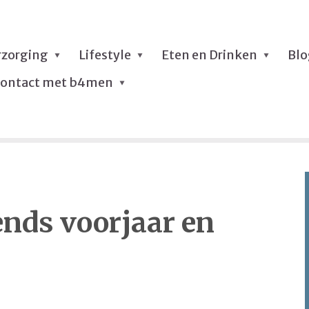
rzorging
Lifestyle
Eten en Drinken
Bl
ontact met b4men
ds voorjaar en