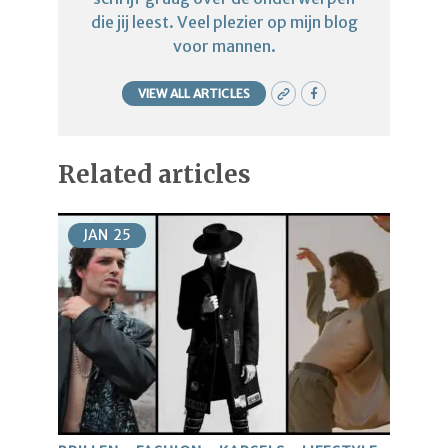
die jij leest. Veel plezier op mijn blog
voor mannen.
VIEW ALL ARTICLES
Related articles
JAN
25