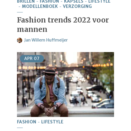
BRILLEN
FASHION
KAPSELS
LIFESTYLE
MODELLENBOEK
VERZORGING
Fashion trends 2022 voor
mannen
Jan Willem Huffmeijer
APR
07
FASHION
LIFESTYLE