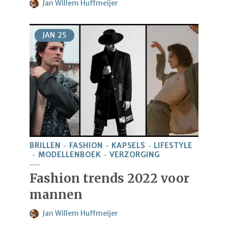
Jan Willem Huffmeijer
JAN
25
BRILLEN
FASHION
KAPSELS
LIFESTYLE
MODELLENBOEK
VERZORGING
Fashion trends 2022 voor
mannen
Jan Willem Huffmeijer