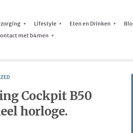
rzorging
Lifestyle
Eten en Drinken
Bl
ontact met b4men
IZED
ling Cockpit B50
eel horloge.