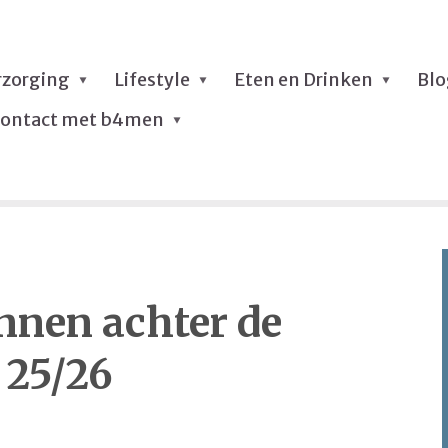
rzorging
Lifestyle
Eten en Drinken
Bl
ontact met b4men
nnen achter de
 25/26