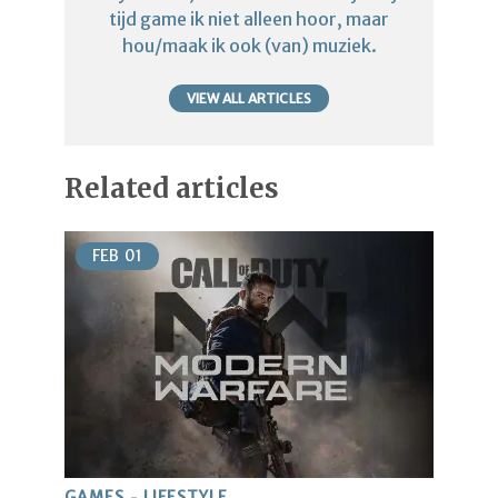
tijd game ik niet alleen hoor, maar
hou/maak ik ook (van) muziek.
VIEW ALL ARTICLES
Related articles
FEB
01
GAMES
LIFESTYLE