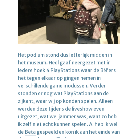
Het podium stond dus letterlijk midden in
het museum. Heel gaaf neergezet met in
iedere hoek 4 PlayStations waar de BN’ers
het tegen elkaar op gingen nemen in
verschillende game modussen. Verder
stonden er nog wat PlayStations aan de
zijkant, waar wij op konden spelen. Alleen
werden deze tijdens de liveshow even
uitgezet, wat wel jammer was, want zo heb
ik zelf niet echt kunnen spelen. Al heb ik wel
de
Beta
gespeeld en kon ik aan het einde van