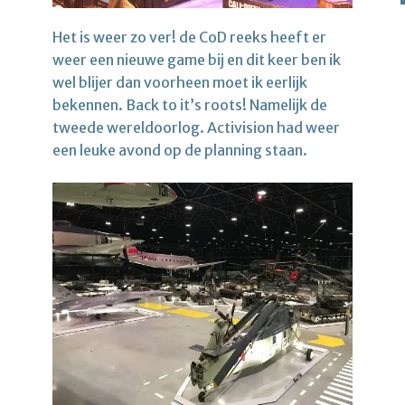
Het is weer zo ver! de CoD reeks heeft er
weer een nieuwe game bij en dit keer ben ik
wel blijer dan voorheen moet ik eerlijk
bekennen. Back to it’s roots! Namelijk de
tweede wereldoorlog. Activision had weer
een leuke avond op de planning staan.