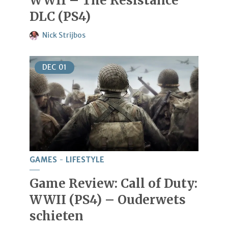
WWII – The Resistance
DLC (PS4)
Nick Strijbos
DEC
01
GAMES
LIFESTYLE
Game Review: Call of Duty:
WWII (PS4) – Ouderwets
schieten