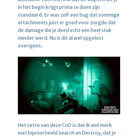
in het begin krijgt prima te doen zijn
standaard. Er was zelf een bug dat sommige
attachments juist er goed voor zorgde dat
de damage die je deed echt een heel stuk
minder werd. Nu is dit al wel opgelost
overigens.
Het vette van deze CoD is dat ik wel merk
met bijvoorbeeld Search en Destroy, dat je