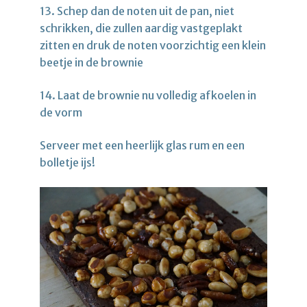
13. Schep dan de noten uit de pan, niet
schrikken, die zullen aardig vastgeplakt
zitten en druk de noten voorzichtig een klein
beetje in de brownie
14. Laat de brownie nu volledig afkoelen in
de vorm
Serveer met een heerlijk glas rum en een
bolletje ijs!