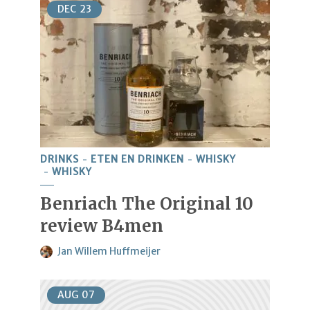
DEC
23
DRINKS
ETEN EN DRINKEN
WHISKY
WHISKY
Benriach The Original 10
review B4men
Jan Willem Huffmeijer
AUG
07