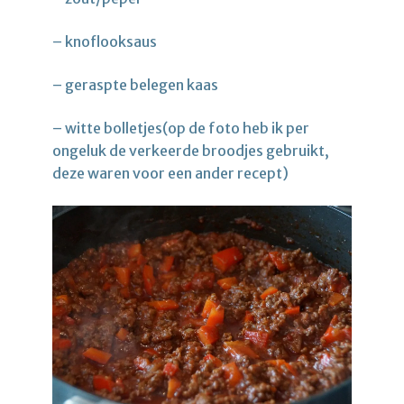
– knoflooksaus
– geraspte belegen kaas
– witte bolletjes(op de foto heb ik per
ongeluk de verkeerde broodjes gebruikt,
deze waren voor een ander recept)