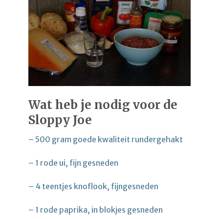
Wat heb je nodig voor de
Sloppy Joe
– 500 gram goede kwaliteit rundergehakt
– 1 rode ui, fijn gesneden
– 4 teentjes knoflook, fijngesneden
– 1 rode paprika, in blokjes gesneden