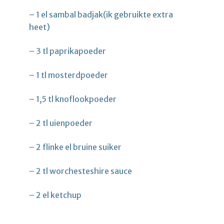
– 1 el sambal badjak(ik gebruikte extra
heet)
– 3 tl paprikapoeder
– 1 tl mosterdpoeder
– 1,5 tl knoflookpoeder
– 2 tl uienpoeder
– 2 flinke el bruine suiker
– 2 tl worchesteshire sauce
– 2 el ketchup