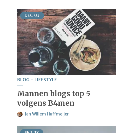
DEC
03
BLOG
LIFESTYLE
Mannen blogs top 5
volgens B4men
Jan Willem Huffmeijer
SEP
28