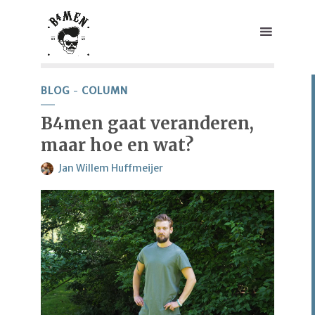
BLOG
COLUMN
B4men gaat veranderen,
maar hoe en wat?
Jan Willem Huffmeijer