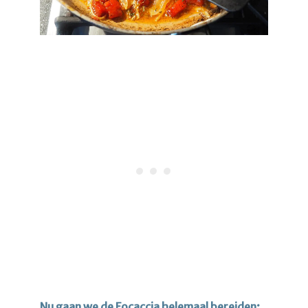
Nu gaan we de Focaccia helemaal bereiden: