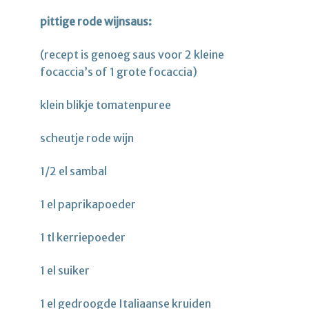
pittige rode wijnsaus:
(recept is genoeg saus voor 2 kleine
focaccia’s of 1 grote focaccia)
klein blikje tomatenpuree
scheutje rode wijn
1/2 el sambal
1 el paprikapoeder
1 tl kerriepoeder
1 el suiker
1 el gedroogde Italiaanse kruiden