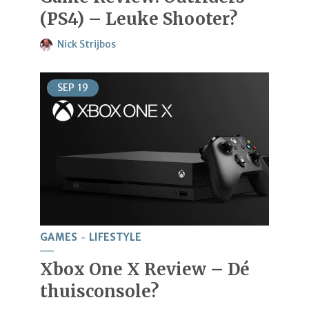
(PS4) – Leuke Shooter?
Nick Strijbos
SEP
19
GAMES
LIFESTYLE
Xbox One X Review – Dé
thuisconsole?