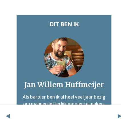
DIT BEN IK
Jan Willem Huffmeijer
Als barbier ben ik al heel veel jaar bezig
om mannen letterlijk mooier te maken.
Via mijn blog B4men probeer ik niet
alleen je haar mooier te maken maar
ook je leven. Mijn passie voor uiterlijke