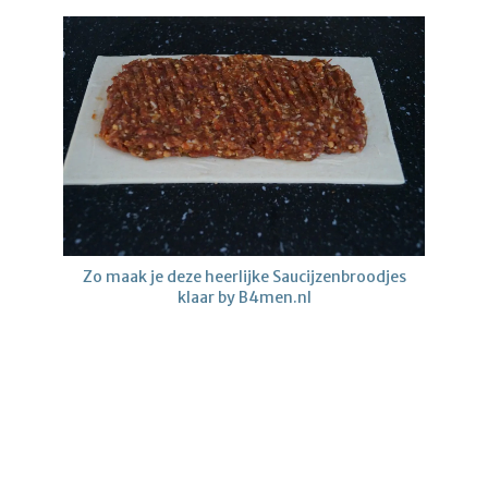
Zo maak je deze heerlijke Saucijzenbroodjes
klaar by B4men.nl