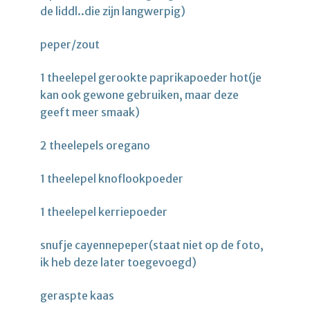
de liddl..die zijn langwerpig)
peper/zout
1 theelepel gerookte paprikapoeder hot(je
kan ook gewone gebruiken, maar deze
geeft meer smaak)
2 theelepels oregano
1 theelepel knoflookpoeder
1 theelepel kerriepoeder
snufje cayennepeper(staat niet op de foto,
ik heb deze later toegevoegd)
geraspte kaas