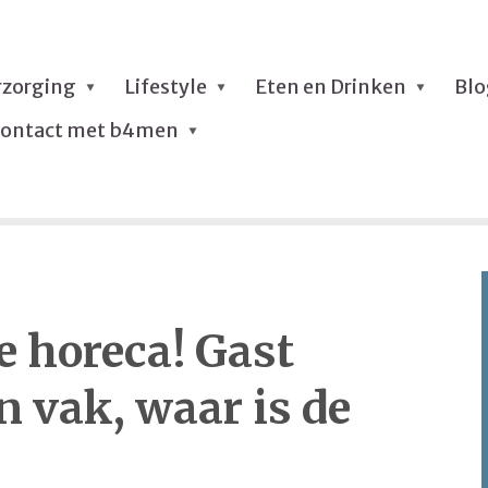
rzorging
Lifestyle
Eten en Drinken
Bl
ontact met b4men
e horeca! Gast
n vak, waar is de