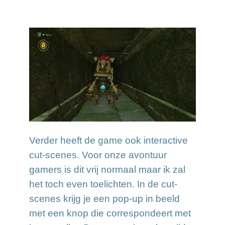
Verder heeft de game ook interactive
cut-scenes. Voor onze avontuur
gamers is dit vrij normaal maar ik zal
het toch even toelichten. In de cut-
scenes krijg je een pop-up in beeld
met een knop die correspondeert met