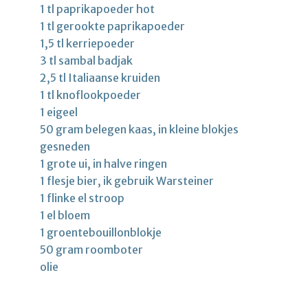
1 tl paprikapoeder hot
1 tl gerookte paprikapoeder
1,5 tl kerriepoeder
3 tl sambal badjak
2,5 tl Italiaanse kruiden
1 tl knoflookpoeder
1 eigeel
50 gram belegen kaas, in kleine blokjes
gesneden
1 grote ui, in halve ringen
1 flesje bier, ik gebruik Warsteiner
1 flinke el stroop
1 el bloem
1 groentebouillonblokje
50 gram roomboter
olie