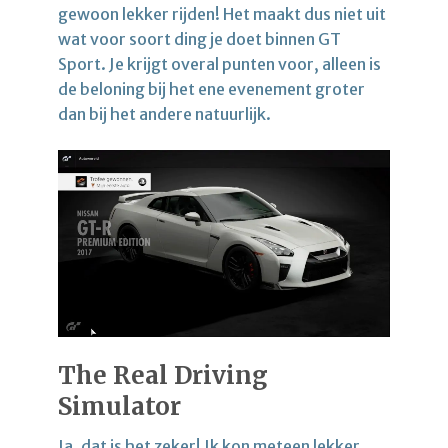
gewoon lekker rijden! Het maakt dus niet uit
wat voor soort ding je doet binnen GT
Sport. Je krijgt overal punten voor, alleen is
de beloning bij het ene evenement groter
dan bij het andere natuurlijk.
The Real Driving
Simulator
Ja, dat is het zeker! Ik kon meteen lekker