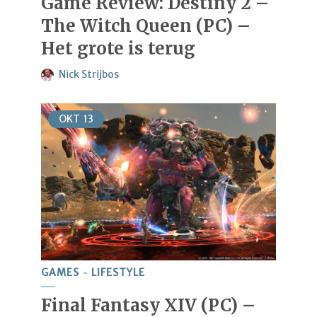
Game Review: Destiny 2 –
The Witch Queen (PC) –
Het grote is terug
Nick Strijbos
OKT
13
GAMES
LIFESTYLE
Final Fantasy XIV (PC) –