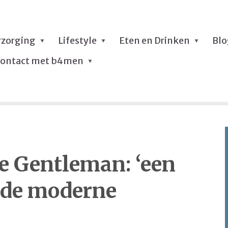
rzorging
Lifestyle
Eten en Drinken
Bl
ontact met b4men
e Gentleman: ‘een
 de moderne