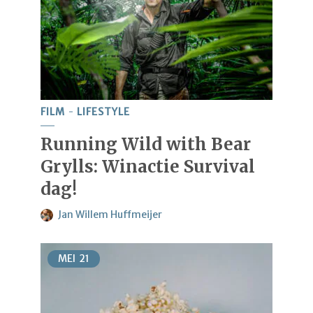
FILM
LIFESTYLE
Running Wild with Bear
Grylls: Winactie Survival
dag!
Jan Willem Huffmeijer
MEI
21